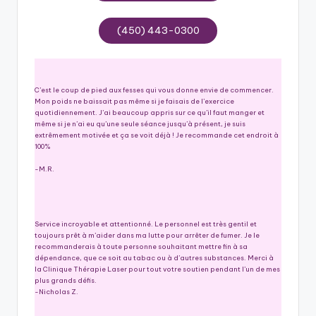
e
(450) 443-0300
r
C’est le coup de pied aux fesses qui vous donne envie de commencer.
Mon poids ne baissait pas même si je faisais de l’exercice
quotidiennement. J’ai beaucoup appris sur ce qu’il faut manger et
même si je n’ai eu qu’une seule séance jusqu’à présent, je suis
extrêmement motivée et ça se voit déjà ! Je recommande cet endroit à
100%
-M.R.
Service incroyable et attentionné. Le personnel est très gentil et
toujours prêt à m’aider dans ma lutte pour arrêter de fumer. Je le
recommanderais à toute personne souhaitant mettre fin à sa
dépendance, que ce soit au tabac ou à d’autres substances. Merci à
la Clinique Thérapie Laser pour tout votre soutien pendant l’un de mes
plus grands défis.
-Nicholas Z.