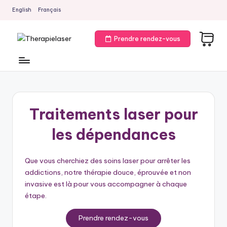
English
Français
Skip
to
Prendre rendez-vous
content
T
h
e
r
Traitements laser pour
a
les dépendances
p
i
Que vous cherchiez des soins laser pour arrêter les
e
addictions, notre thérapie douce, éprouvée et non
l
invasive est là pour vous accompagner à chaque
étape.
a
s
Prendre rendez-vous