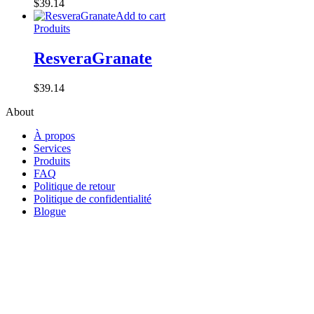
$
39.14
Add to cart
Produits
ResveraGranate
$
39.14
About
À propos
Services
Produits
FAQ
Politique de retour
Politique de confidentialité
Blogue