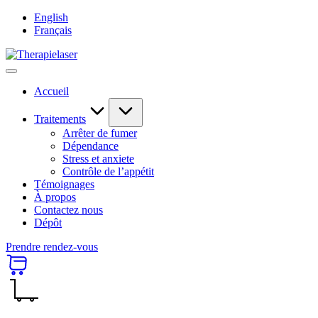
Skip
English
to
Français
content
Therapielaser
Accueil
Traitements
Arrêter de fumer
Dépendance
Stress et anxiete
Contrôle de l’appétit
Témoignages
À propos
Contactez nous
Dépôt
Prendre rendez-vous