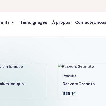
ments
Témoignages
À propos
Contactez nou
s
Produits
ium Ionique
ResveraGranate
$
39.14