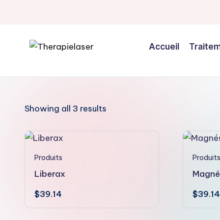
Skip
to
Accueil
Traite
content
T
h
e
Showing all 3 results
r
a
Produits
Produit
p
Liberax
Magnés
i
$
39.14
$
39.14
e