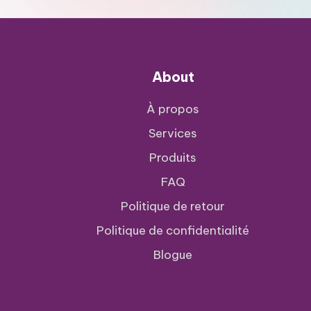
l
a
s
About
e
À propos
r
Services
Produits
FAQ
Politique de retour
Politique de confidentialité
Blogue