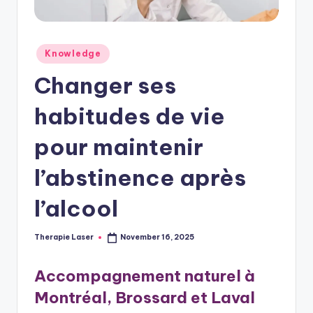
a
s
e
Posted
Knowledge
in
r
Changer ses
habitudes de vie
pour maintenir
l’abstinence après
l’alcool
Therapie Laser
November 16, 2025
Posted
by
Accompagnement naturel à
Montréal, Brossard et Laval