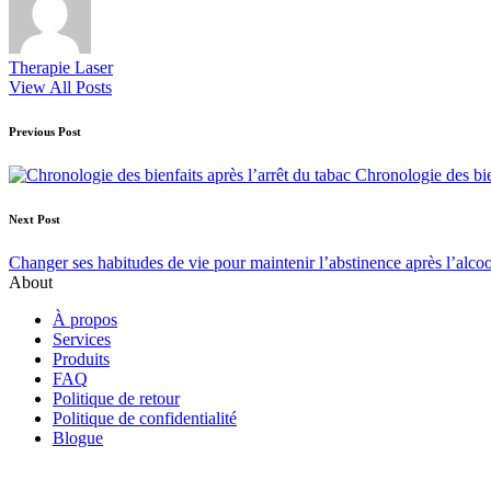
Therapie Laser
View All Posts
Post
Previous Post
navigation
Chronologie des bien
Next Post
Changer ses habitudes de vie pour maintenir l’abstinence après l’alcoo
About
À propos
Services
Produits
FAQ
Politique de retour
Politique de confidentialité
Blogue