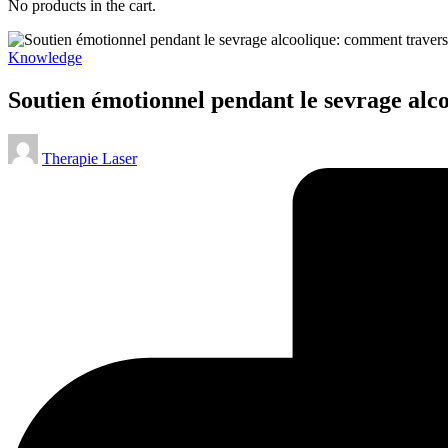
No products in the cart.
Posted
Knowledge
in
Soutien émotionnel pendant le sevrage alc
Posted
Therapie Laser
by