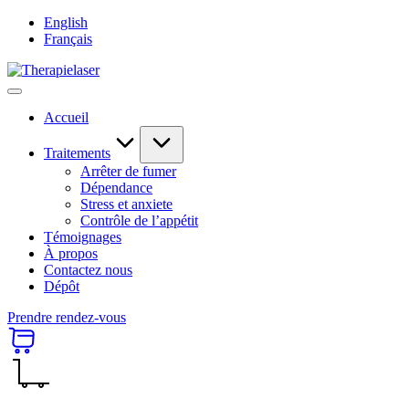
Skip
English
to
Français
content
Therapielaser
Accueil
Traitements
Arrêter de fumer
Dépendance
Stress et anxiete
Contrôle de l’appétit
Témoignages
À propos
Contactez nous
Dépôt
Prendre rendez-vous